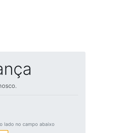
ança
nosco.
ao lado no campo abaixo