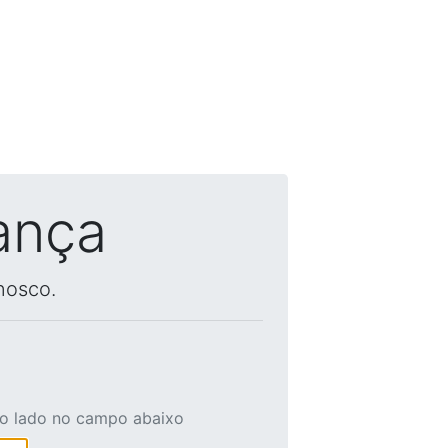
ança
nosco.
ao lado no campo abaixo