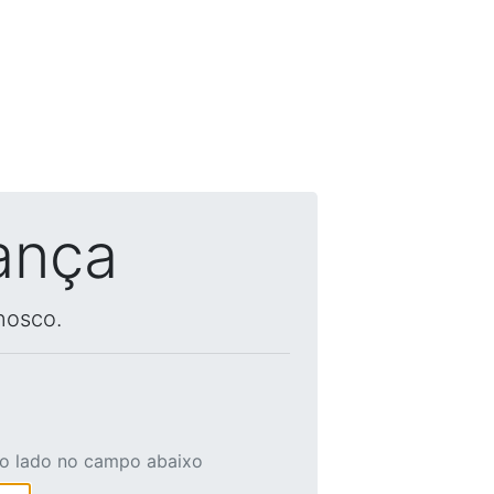
ança
nosco.
ao lado no campo abaixo