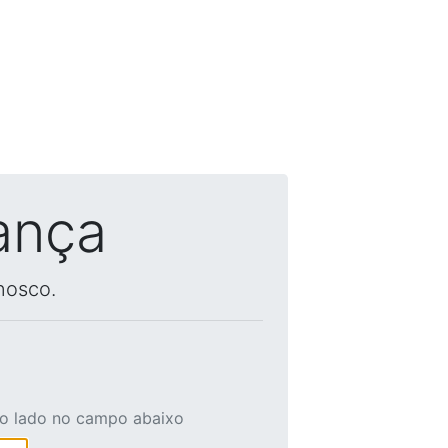
ança
nosco.
ao lado no campo abaixo