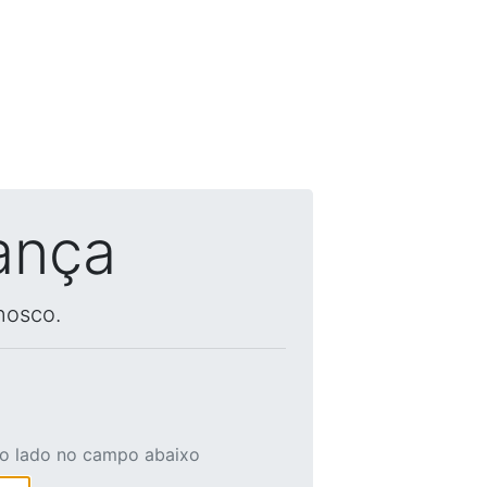
ança
nosco.
ao lado no campo abaixo