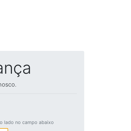
ança
nosco.
ao lado no campo abaixo