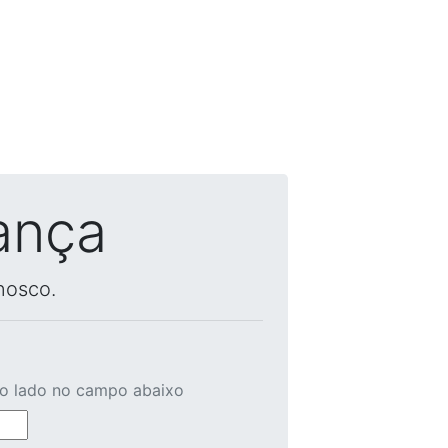
ança
nosco.
ao lado no campo abaixo