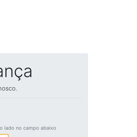
ança
nosco.
ao lado no campo abaixo