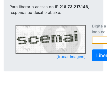
Para liberar o acesso
do IP
216.73.217.146
,
responda ao desafio abaixo.
Digite 
lado no
[trocar imagem]