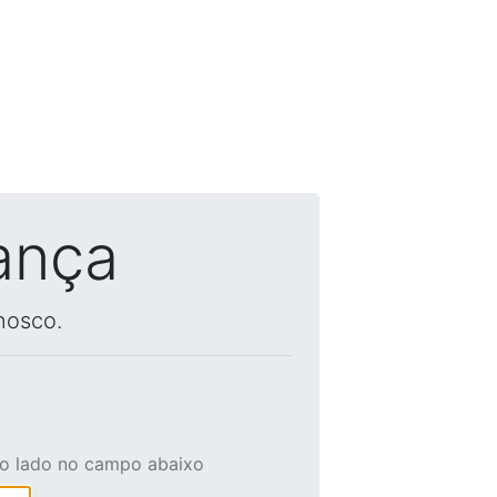
ança
nosco.
ao lado no campo abaixo