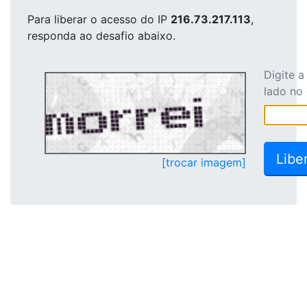
Para liberar o acesso
do IP
216.73.217.113
,
responda ao desafio abaixo.
Digite 
lado no
[trocar imagem]