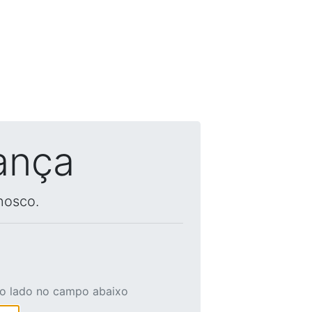
ança
nosco.
ao lado no campo abaixo