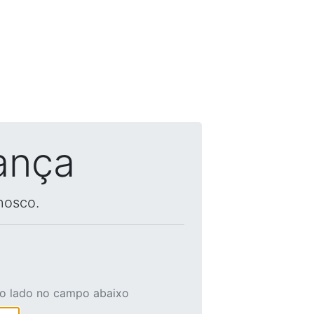
ança
nosco.
ao lado no campo abaixo