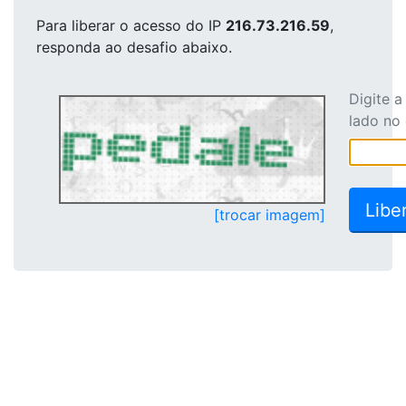
Para liberar o acesso
do IP
216.73.216.59
,
responda ao desafio abaixo.
Digite 
lado no
[trocar imagem]