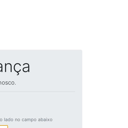
ança
nosco.
ao lado no campo abaixo