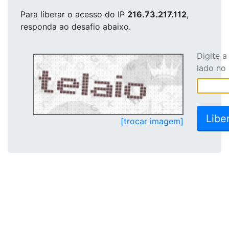
Para liberar o acesso
do IP
216.73.217.112
,
responda ao desafio abaixo.
Digite 
lado no
[trocar imagem]